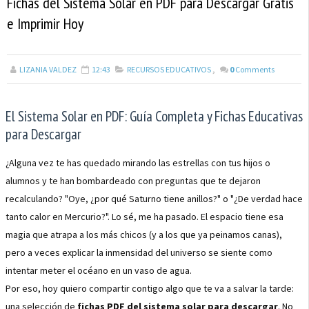
Fichas del Sistema Solar en PDF para Descargar Gratis
e Imprimir Hoy
LIZANIA VALDEZ
12:43
RECURSOS EDUCATIVOS
,
0
Comments
El Sistema Solar en PDF: Guía Completa y Fichas Educativas
para Descargar
¿Alguna vez te has quedado mirando las estrellas con tus hijos o
alumnos y te han bombardeado con preguntas que te dejaron
recalculando? "Oye, ¿por qué Saturno tiene anillos?" o "¿De verdad hace
tanto calor en Mercurio?". Lo sé, me ha pasado. El espacio tiene esa
magia que atrapa a los más chicos (y a los que ya peinamos canas),
pero a veces explicar la inmensidad del universo se siente como
intentar meter el océano en un vaso de agua.
Por eso, hoy quiero compartir contigo algo que te va a salvar la tarde:
una selección de
fichas PDF del sistema solar para descargar
. No