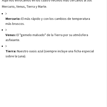
Aquí nos enfocamos en los cuatro vecinos más cercanos al Sol:
Mercurio, Venus, Tierra y Marte.
Mercurio:
El más rápido y con los cambios de temperatura
más bruscos.
Venus:
El "gemelo malvado" de la Tierra por su atmósfera
asfixiante.
Tierra:
Nuestro oasis azul (siempre incluye una ficha especial
sobre la Luna).