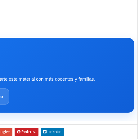
te este material con más docentes y familias.
lo
ogle+
Pinterest
Linkedin