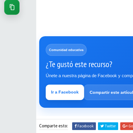
Comunidad educativa
¿Te gustó este recurso?
Únete a nuestra página de Facebook y compar
Ir a Facebook
Compartir este artícu
Comparte esto:
Facebook
Twitter
Go