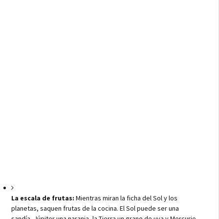
La escala de frutas:
Mientras miran la ficha del Sol y los
planetas, saquen frutas de la cocina. El Sol puede ser una
sandía, Júpiter una naranja, la Tierra un grano de uva y Mercurio