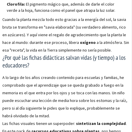
Clorofila:
El pigmento mágico que, además de darle el color
verde a la hoja, funciona como el panel que atrapa la luz solar.
Cuando la planta mezcla todo esto gracias a la energía del sol, la savia
bruta se transforma en "savia elaborada" (su verdadero alimento, rico
en azúcares). Y aquí viene el regalo de agradecimiento que la planta le
hace al mundo: durante ese proceso, libera
oxígeno
a la atmósfera. Sin
esa "receta", la vida en la Tierra simplemente no sería posible.
¿Por qué las fichas didácticas salvan vidas (y tiempo) a los
educadores?
A lo largo de los años creando contenido para escuelas y familias, he
comprobado que el aprendizaje que se queda grabado a fuego en la
memoria es el que entra por los ojos y se toca con las manos. Un niño
puede escuchar una lección de media hora sobre los estomas y la raíz,
pero si al día siguiente le pides que lo explique, probablemente se
habrá olvidado de la mitad.
Las fichas visuales tienen un superpoder:
sintetizan la complejidad
.
En este pack de
recursos educativos sobre plantas
, nos hemos