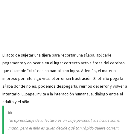
El acto de sujetar una tijera para recortar una sílaba, aplicarle
pegamento y colocarla en el lugar correcto activa áreas del cerebro
que el simple "clic" en una pantalla no logra. Además, el material
impreso permite algo vital: el error sin frustración. Si el niño pega la
sílaba donde no es, podemos despegarla, reírnos del error y volver a
intentarlo. El papel invita a la interacción humana, al diálogo entre el
adulto y el niño.
"El aprendizaje de la lectura es un viaje personal; las fichas son el
mapa, pero el niño es quien decide qué tan rápido quiere correr".