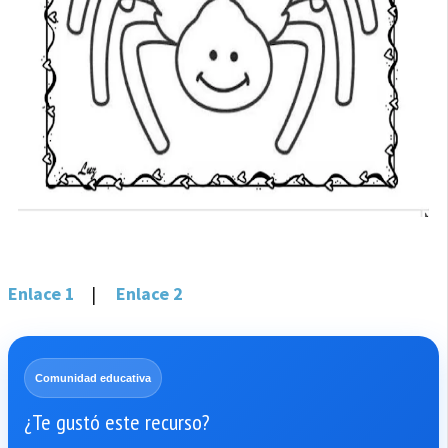
Enlace 1
|
Enlace 2
Comunidad educativa
¿Te gustó este recurso?