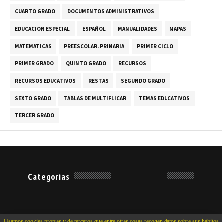
CUARTO GRADO
DOCUMENTOS ADMINISTRATIVOS
EDUCACION ESPECIAL
ESPAÑOL
MANUALIDADES
MAPAS
MATEMATICAS
PREESCOLAR. PRIMARIA
PRIMER CICLO
PRIMER GRADO
QUINTO GRADO
RECURSOS
RECURSOS EDUCATIVOS
RESTAS
SEGUNDO GRADO
SEXTO GRADO
TABLAS DE MULTIPLICAR
TEMAS EDUCATIVOS
TERCER GRADO
Categorias
Usamos cookies propias y de terceros que entre otras cosas recogen datos sobre sus hábitos