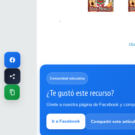
Cli
Comunidad educativa
¿Te gustó este recurso?
Únete a nuestra página de Facebook y compar
Ir a Facebook
Compartir este artícu