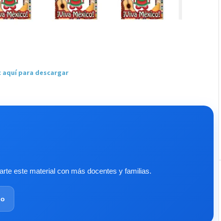
c aquí para descargar
te este material con más docentes y familias.
lo