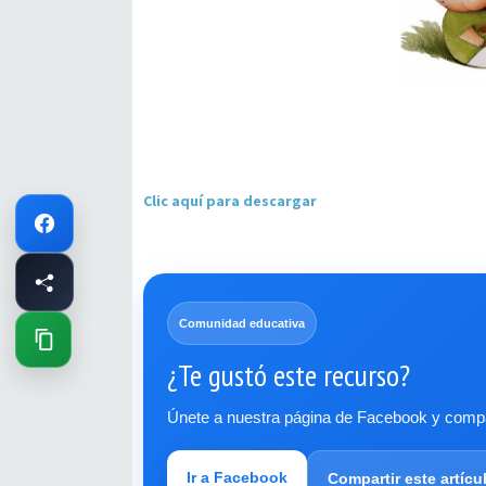
Clic aquí para descargar
Comunidad educativa
¿Te gustó este recurso?
Únete a nuestra página de Facebook y compar
Ir a Facebook
Compartir este artícu