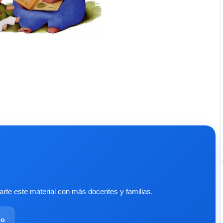
te este material con más docentes y familias.
lo