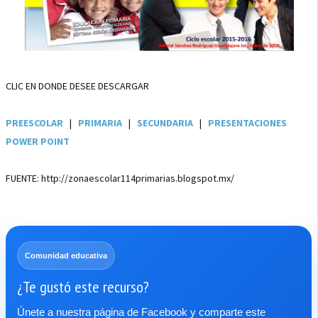
CLIC EN DONDE DESEE DESCARGAR
PREESCOLAR
|
PRIMARIA
|
SECUNDARIA
|
PRESENTACIONES
POWER POINT
FUENTE: http://zonaescolar114primarias.blogspot.mx/
Comunidad educativa
¿Te gustó este recurso?
Únete a nuestra página de Facebook y comparte este