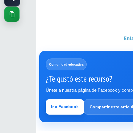
Enl
Comunidad educativa
¿Te gustó este recurso?
Únete a nuestra página de Facebook y compar
Ir a Facebook
Compartir este artícu