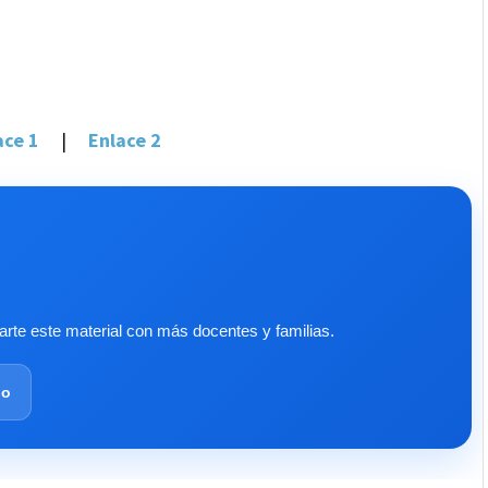
ace 1
|
Enlace 2
te este material con más docentes y familias.
lo