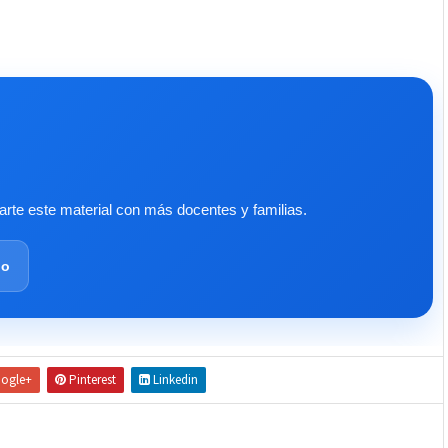
te este material con más docentes y familias.
lo
ogle+
Pinterest
Linkedin