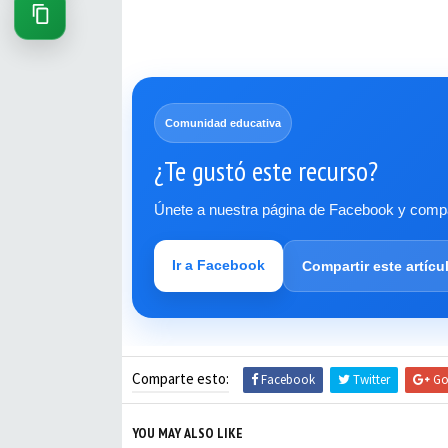
Comunidad educativa
¿Te gustó este recurso?
Únete a nuestra página de Facebook y compar
Ir a Facebook
Compartir este artícu
Comparte esto:
Facebook
Twitter
Go
YOU MAY ALSO LIKE