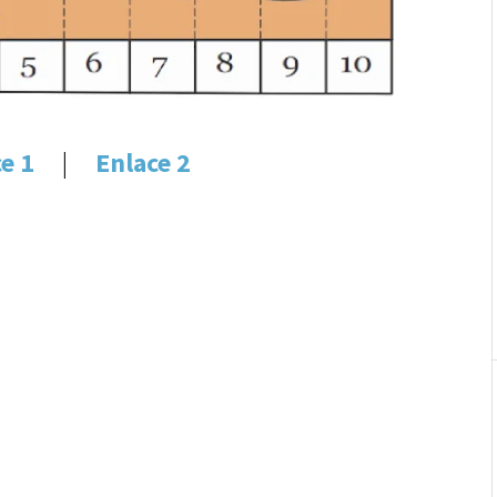
e 1
|
Enlace 2