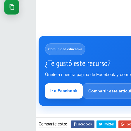
Comunidad educativa
¿Te gustó este recurso?
Únete a nuestra página de Facebook y compar
Ir a Facebook
Compartir este artícu
Comparte esto:
Facebook
Twitter
Go