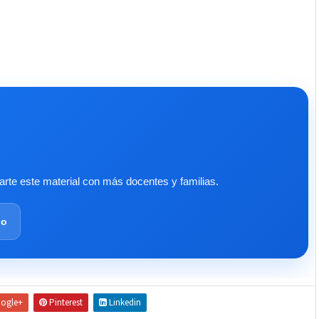
te este material con más docentes y familias.
lo
ogle+
Pinterest
Linkedin