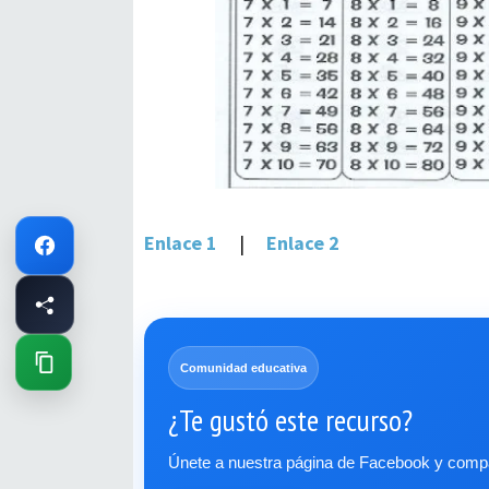
Enlace 1
|
Enlace 2
Comunidad educativa
¿Te gustó este recurso?
Únete a nuestra página de Facebook y compar