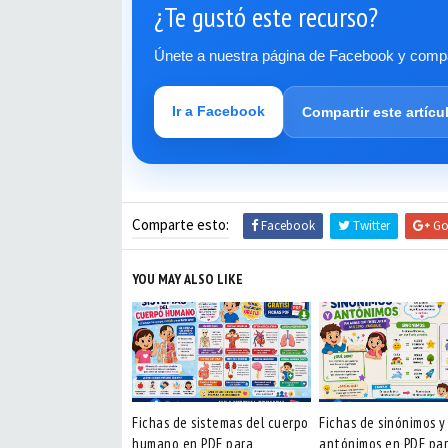
¿Te gustó este recurso?
Únete a nuestra página de Facebook y compar
Ir a Facebook
Compartir este artícu
Comparte esto:
Facebook
Twitter
Go
YOU MAY ALSO LIKE
Fichas de sistemas del cuerpo
Fichas de sinónimos y
humano en PDF para
antónimos en PDF pa