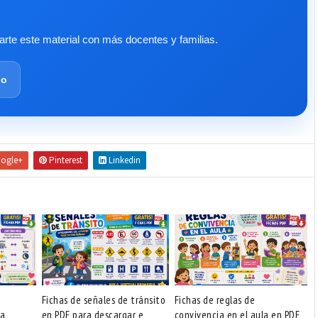
te este material con más docentes y familias.
lo
ogle+
Pinterest
Linkedin
Fichas de señales de tránsito
Fichas de reglas de
ra
en PDF para descargar e
convivencia en el aula en PDF