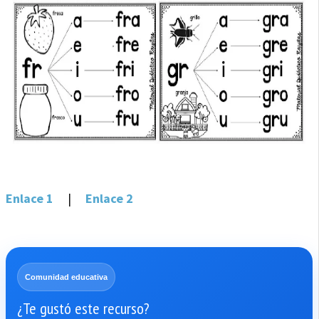
Enlace 1
|
Enlace 2
Comunidad educativa
¿Te gustó este recurso?