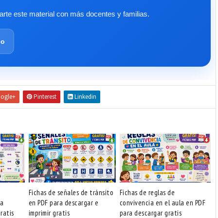
te este material con más docentes y familias.
lo
ogle+
Pinterest
Linkedin
Fichas de señales de tránsito
Fichas de reglas de
ra
en PDF para descargar e
convivencia en el aula en PDF
ratis
imprimir gratis
para descargar gratis