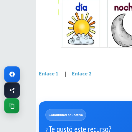
Enlace 1
|
Enlace 2
Comunidad educativa
¿Te gustó este recurso?