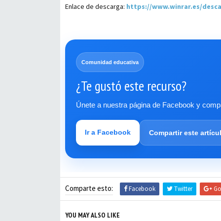
Enlace de descarga:
https://www.winrar.es/desc
Comunidad educativa
¿Te gustó este recurso?
Únete a nuestra página de Facebook y compar
Ir a Facebook
Compartir este artícu
Comparte esto:
Facebook
Twitter
Go
YOU MAY ALSO LIKE