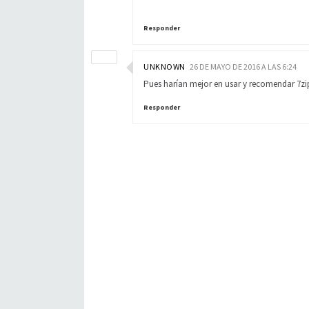
Responder
UNKNOWN
26 DE MAYO DE 2016 A LAS 6:24
Pues harían mejor en usar y recomendar 7zip
Responder