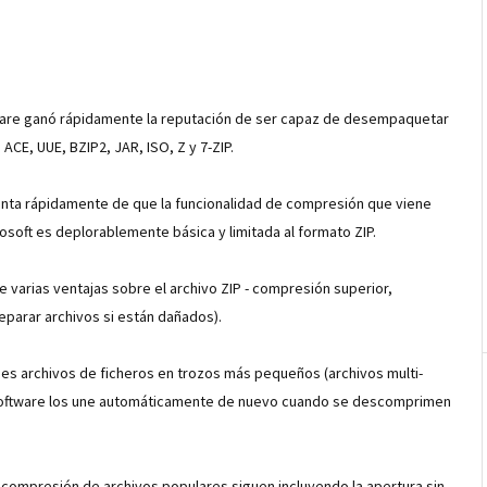
tware ganó rápidamente la reputación de ser capaz de desempaquetar
 ACE, UUE, BZIP2, JAR, ISO, Z y 7-ZIP.
nta rápidamente de que la funcionalidad de compresión que viene
soft es deplorablemente básica y limitada al formato ZIP.
 varias ventajas sobre el archivo ZIP - compresión superior,
eparar archivos si están dañados).
des archivos de ficheros en trozos más pequeños (archivos multi-
l software los une automáticamente de nuevo cuando se descomprimen
 compresión de archivos populares siguen incluyendo la apertura sin