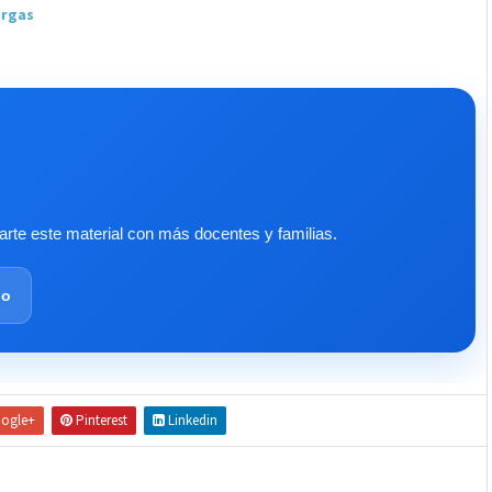
argas
te este material con más docentes y familias.
lo
ogle+
Pinterest
Linkedin