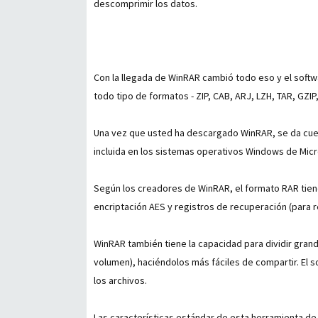
descomprimir los datos.
Con la llegada de WinRAR cambió todo eso y el sof
todo tipo de formatos - ZIP, CAB, ARJ, LZH, TAR, GZIP,
Una vez que usted ha descargado WinRAR, se da cue
incluida en los sistemas operativos Windows de Micro
Según los creadores de WinRAR, el formato RAR tiene
encriptación AES y registros de recuperación (para r
WinRAR también tiene la capacidad para dividir gran
volumen), haciéndolos más fáciles de compartir. E
los archivos.
Las características estándar de esta herramienta de