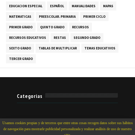
EDUCACION ESPECIAL
ESPAÑOL
MANUALIDADES
MAPAS
MATEMATICAS
PREESCOLAR. PRIMARIA
PRIMER CICLO
PRIMER GRADO
QUINTO GRADO
RECURSOS
RECURSOS EDUCATIVOS
RESTAS
SEGUNDO GRADO
SEXTO GRADO
TABLAS DE MULTIPLICAR
TEMAS EDUCATIVOS
TERCER GRADO
Categorias
Usamos cookies propias y de terceros que entre otras cosas recogen datos sobre sus hábitos
de navegación para mostrarle publicidad personalizada y realizar análisis de uso de nuestro
Crafted with
by
TemplatesYard
| Distributed by
MyBloggerThemes