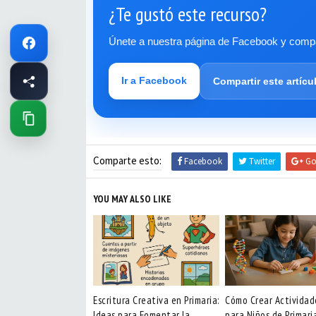
¿Te gustó este recurso?
Únete a nuestra página de Facebook y compar
Ir a Facebook
Compartir este artícu
Comparte esto:
Facebook
Twitter
Go
YOU MAY ALSO LIKE
Escritura Creativa en Primaria:
Cómo Crear Activida
Ideas para Fomentar la
para Niños de Primari