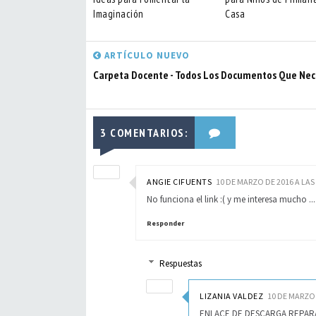
Imaginación
Casa
ARTÍCULO NUEVO
Carpeta Docente - Todos Los Documentos Que Nec
3 COMENTARIOS:
ANGIE CIFUENTS
10 DE MARZO DE 2016 A LAS 
No funciona el link :( y me interesa mucho ...
Responder
Respuestas
LIZANIA VALDEZ
10 DE MARZO 
ENLACE DE DESCARGA REPAR