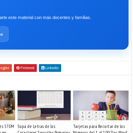
te este material con más docentes y familias.
lo
ogle+
Pinterest
Linkedin
des STEM
Sopa de Letras de los
Tarjetas para Recortar de los
a en
Caracteres Sexuales Primarios
Números del 1 al 100 Doc Word