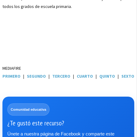
todos los grados de escuela primaria.
MEDIAFIRE
PRIMERO
|
SEGUNDO
|
TERCERO
|
CUARTO
|
QUINTO
|
SEXTO
Comunidad educativa
¿Te gustó este recurso?
Únete a nuestra página de Facebook y comparte este