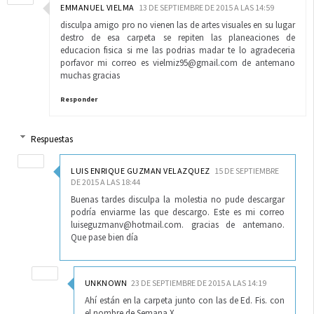
EMMANUEL VIELMA
13 DE SEPTIEMBRE DE 2015 A LAS 14:59
disculpa amigo pro no vienen las de artes visuales en su lugar
destro de esa carpeta se repiten las planeaciones de
educacion fisica si me las podrias madar te lo agradeceria
porfavor mi correo es vielmiz95@gmail.com de antemano
muchas gracias
Responder
Respuestas
LUIS ENRIQUE GUZMAN VELAZQUEZ
15 DE SEPTIEMBRE
DE 2015 A LAS 18:44
Buenas tardes disculpa la molestia no pude descargar
podría enviarme las que descargo. Este es mi correo
luiseguzmanv@hotmail.com. gracias de antemano.
Que pase bien día
UNKNOWN
23 DE SEPTIEMBRE DE 2015 A LAS 14:19
Ahí están en la carpeta junto con las de Ed. Fis. con
el nombre de Semana X.