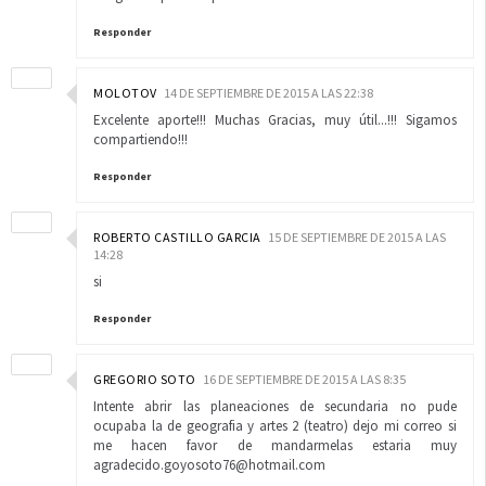
Responder
MOLOTOV
14 DE SEPTIEMBRE DE 2015 A LAS 22:38
Excelente aporte!!! Muchas Gracias, muy útil...!!! Sigamos
compartiendo!!!
Responder
ROBERTO CASTILLO GARCIA
15 DE SEPTIEMBRE DE 2015 A LAS
14:28
si
Responder
GREGORIO SOTO
16 DE SEPTIEMBRE DE 2015 A LAS 8:35
Intente abrir las planeaciones de secundaria no pude
ocupaba la de geografia y artes 2 (teatro) dejo mi correo si
me hacen favor de mandarmelas estaria muy
agradecido.goyosoto76@hotmail.com