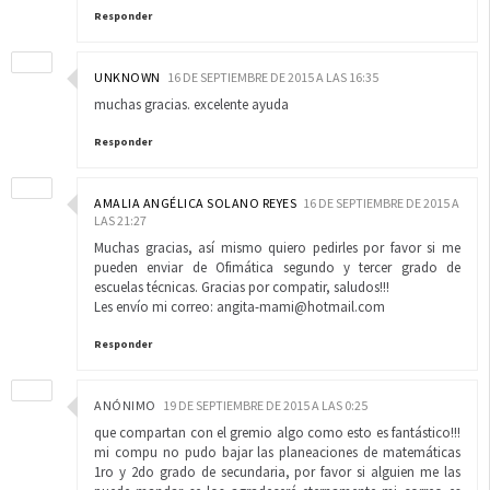
Responder
UNKNOWN
16 DE SEPTIEMBRE DE 2015 A LAS 16:35
muchas gracias. excelente ayuda
Responder
AMALIA ANGÉLICA SOLANO REYES
16 DE SEPTIEMBRE DE 2015 A
LAS 21:27
Muchas gracias, así mismo quiero pedirles por favor si me
pueden enviar de Ofimática segundo y tercer grado de
escuelas técnicas. Gracias por compatir, saludos!!!
Les envío mi correo: angita-mami@hotmail.com
Responder
ANÓNIMO
19 DE SEPTIEMBRE DE 2015 A LAS 0:25
que compartan con el gremio algo como esto es fantástico!!!
mi compu no pudo bajar las planeaciones de matemáticas
1ro y 2do grado de secundaria, por favor si alguien me las