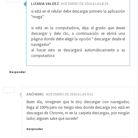
LIZANIA VALDEZ
8 DE ENERO DE 2016 A LAS 8:28
si está en el celular debe descargar primero la aplicación
"mega".
si está en la computadora, elija el grado que desee
descargar y dele clic, a continuación se abrirá una
página donde debe elegir la opción " descargar desde el
navegador"
al hacer esto se descargará automáticamente a su
computadora
Responder
ANÓNIMO
8 DE ENERO DE 2016 A LAS 9:31
Buen día, imaginen que le doy descargar con navegador,
llega al 100% pero no tengo idea donde descarga (no está en
descargas de Chrome, ni en la carpeta descargas, por ningún
lado) alguien sabe qué sucede?
Responder