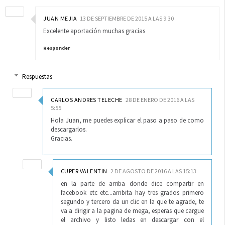
JUAN MEJIA
13 DE SEPTIEMBRE DE 2015 A LAS 9:30
Excelente aportación muchas gracias
Responder
Respuestas
CARLOS ANDRES TELECHE
28 DE ENERO DE 2016 A LAS
5:55
Hola Juan, me puedes explicar el paso a paso de como
descargarlos.
Gracias.
CUPER VALENTIN
2 DE AGOSTO DE 2016 A LAS 15:13
en la parte de arriba donde dice compartir en
facebook etc etc...arribita hay tres grados primero
segundo y tercero da un clic en la que te agrade, te
va a dirigir a la pagina de mega, esperas que cargue
el archivo y listo ledas en descargar con el