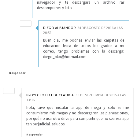
navegador y te descargara un archivo rar
descomprimes y listo
DIEGO ALEJANDOR
24 DE AGOSTO DE 2016 A LAS
20:52
Buen dia, me podrias enviar las carpetas de
educacion fisica de todos los grados a mi
correo, tengo problemas con la descarga:
diego_pko@hotmail.com
Responder
PROYECTO HDT DE CLAUDIA
13 DE SEPTIEMBRE DE 2015 A LAS
13:36
hola, tuve que instalar la app de mega y solo se me
consumieron mis megas y no descargaron las planeaciones,
por qué no usa otro drive para compartir que no sea esa app
tan perjudicial. saludos
Responder