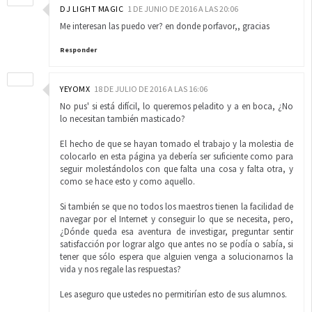
DJ LIGHT MAGIC
1 DE JUNIO DE 2016 A LAS 20:06
Me interesan las puedo ver? en donde porfavor,, gracias
Responder
YEYOMX
18 DE JULIO DE 2016 A LAS 16:06
No pus' si está difícil, lo queremos peladito y a en boca, ¿No
lo necesitan también masticado?
El hecho de que se hayan tomado el trabajo y la molestia de
colocarlo en esta página ya debería ser suficiente como para
seguir molestándolos con que falta una cosa y falta otra, y
como se hace esto y como aquello.
Si también se que no todos los maestros tienen la facilidad de
navegar por el Internet y conseguir lo que se necesita, pero,
¿Dónde queda esa aventura de investigar, preguntar sentir
satisfacción por lograr algo que antes no se podía o sabía, si
tener que sólo espera que alguien venga a solucionarnos la
vida y nos regale las respuestas?
Les aseguro que ustedes no permitirían esto de sus alumnos.