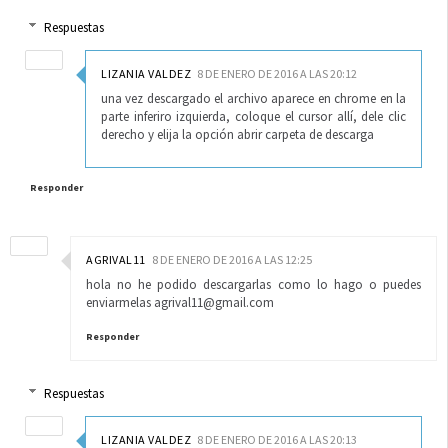
Respuestas
LIZANIA VALDEZ
8 DE ENERO DE 2016 A LAS 20:12
una vez descargado el archivo aparece en chrome en la
parte inferiro izquierda, coloque el cursor allí, dele clic
derecho y elija la opción abrir carpeta de descarga
Responder
AGRIVAL11
8 DE ENERO DE 2016 A LAS 12:25
hola no he podido descargarlas como lo hago o puedes
enviarmelas agrival11@gmail.com
Responder
Respuestas
LIZANIA VALDEZ
8 DE ENERO DE 2016 A LAS 20:13