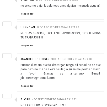
no se como bajar las planeaciones alguien me puede ayudar?
Responder
UNKNOWN
17 DE AGOSTO DE 2016 A LAS 21:20
MUCHAS GRACIAS, EXCELENTE APORTACIÓN, DIOS BENDIGA
TU TRABAJO!!!!!!!!
Responder
JUANDEDIOS TORRES
28 DE AGOSTO DE 2016 A LAS 9:38
Buenos dias! No puedo descargar, tengo dificultad no se que
pasa pero no me deja este celular, alguien me podria pasarlo
x favor! Gracias de antemano! E-mail:
jdd_towers@hotmail.com
Responder
GLORIA
4 DE SEPTIEMBRE DE 2016 A LAS 14:12
NO LAS PUEDO DESCARGAR....S.O.S......