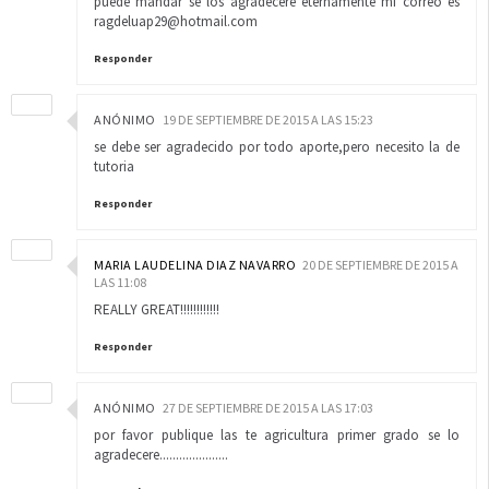
puede mandar se los agradeceré eternamente mi correo es
ragdeluap29@hotmail.com
Responder
ANÓNIMO
19 DE SEPTIEMBRE DE 2015 A LAS 15:23
se debe ser agradecido por todo aporte,pero necesito la de
tutoria
Responder
MARIA LAUDELINA DIAZ NAVARRO
20 DE SEPTIEMBRE DE 2015 A
LAS 11:08
REALLY GREAT!!!!!!!!!!!!
Responder
ANÓNIMO
27 DE SEPTIEMBRE DE 2015 A LAS 17:03
por favor publique las te agricultura primer grado se lo
agradecere.....................