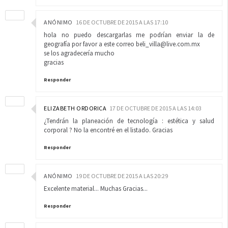
ANÓNIMO
16 DE OCTUBRE DE 2015 A LAS 17:10
hola no puedo descargarlas me podrían enviar la de
geografía por favor a este correo beli_villa@live.com.mx
se los agradecería mucho
gracias
Responder
ELIZABETH ORDORICA
17 DE OCTUBRE DE 2015 A LAS 14:03
¿Tendrán la planeación de tecnología : estética y salud
corporal ? No la encontré en el listado. Gracias
Responder
ANÓNIMO
19 DE OCTUBRE DE 2015 A LAS 20:29
Excelente material... Muchas Gracias...
Responder