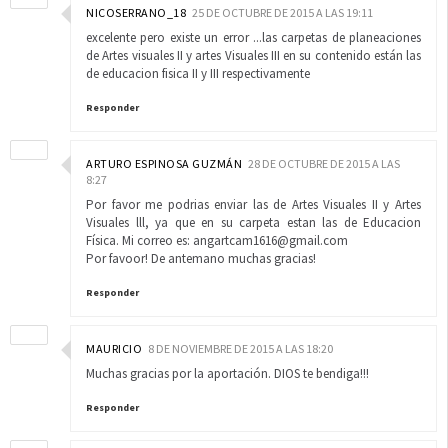
NICOSERRANO_18
25 DE OCTUBRE DE 2015 A LAS 19:11
excelente pero existe un error ...las carpetas de planeaciones
de Artes visuales II y artes Visuales III en su contenido están las
de educacion fisica II y III respectivamente
Responder
ARTURO ESPINOSA GUZMÁN
28 DE OCTUBRE DE 2015 A LAS
8:27
Por favor me podrias enviar las de Artes Visuales II y Artes
Visuales lll, ya que en su carpeta estan las de Educacion
Física. Mi correo es: angartcam1616@gmail.com
Por favoor! De antemano muchas gracias!
Responder
MAURICIO
8 DE NOVIEMBRE DE 2015 A LAS 18:20
Muchas gracias por la aportación. DIOS te bendiga!!!
Responder