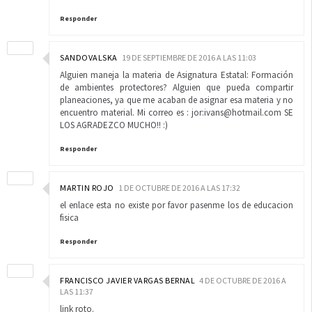
Responder
SANDOVALSKA
19 DE SEPTIEMBRE DE 2016 A LAS 11:03
Alguien maneja la materia de Asignatura Estatal: Formación
de ambientes protectores? Alguien que pueda compartir
planeaciones, ya que me acaban de asignar esa materia y no
encuentro material. Mi correo es : jor:ivans@hotmail.com SE
LOS AGRADEZCO MUCHO!! :)
Responder
MARTIN ROJO
1 DE OCTUBRE DE 2016 A LAS 17:32
el enlace esta no existe por favor pasenme los de educacion
fisica
Responder
FRANCISCO JAVIER VARGAS BERNAL
4 DE OCTUBRE DE 2016 A
LAS 11:37
link roto.