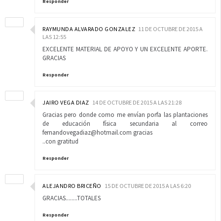
Responder
RAYMUNDA ALVARADO GONZALEZ
11 DE OCTUBRE DE 2015 A
LAS 12:55
EXCELENTE MATERIAL DE APOYO Y UN EXCELENTE APORTE.
GRACIAS
Responder
JAIRO VEGA DIAZ
14 DE OCTUBRE DE 2015 A LAS 21:28
Gracias pero donde como me envían porfa las plantaciones
de educación física secundaria al correo
fernandovegadiaz@hotmail.com gracias
..con gratitud
Responder
ALEJANDRO BRICEÑO
15 DE OCTUBRE DE 2015 A LAS 6:20
GRACIAS........TOTALES
Responder