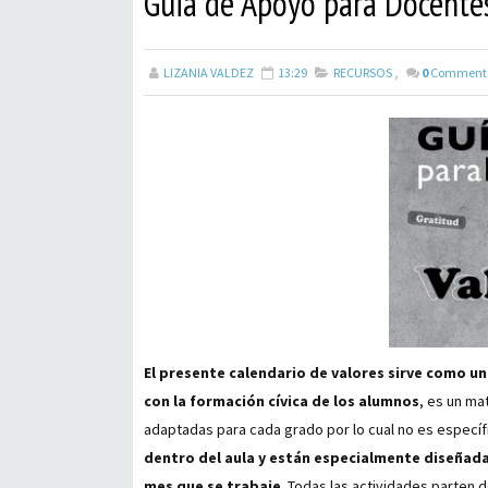
Guia de Apoyo para Docente
LIZANIA VALDEZ
13:29
RECURSOS
,
0
Comment
El presente calendario de valores sirve como un
con la formación cívica de los alumnos
, es un ma
adaptadas para cada grado por lo cual no es especí
dentro del aula y están especialmente diseñada
mes que se trabaje
. Todas las actividades parten 