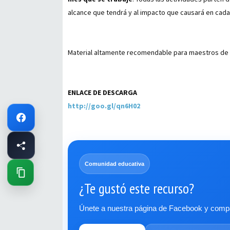
alcance que tendrá y al impacto que causará en cada 
Material altamente recomendable para maestros de 
ENLACE DE DESCARGA
http://goo.gl/qn6H02
Comunidad educativa
¿Te gustó este recurso?
Únete a nuestra página de Facebook y compar